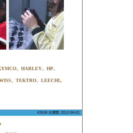
、KYMCO、HARLEY、HP、
SWISS、TEKTRO、LEECHI。
42636 次瀏覽, 2012-04-01
◆