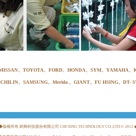
I、MISSAN、TOYOTA、FORD、HONDA、SYM、YAMAHA
CHILIN、SAMSUNG、Merida 、GIANT、FU HSING、DT- 
◆版權所有 錡興科技股份有限公司 CHI-XING TECHNOLOGY CO.,LTD.© 2012 